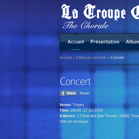
Accueil
»
Dates de concerts
»
Concert
Tweet
Venue:
Troyes
Time:
20h30, 17 Jul 2015
Address:
13 Rue des Bas Trevois, 10000 Troye
Ville en musique