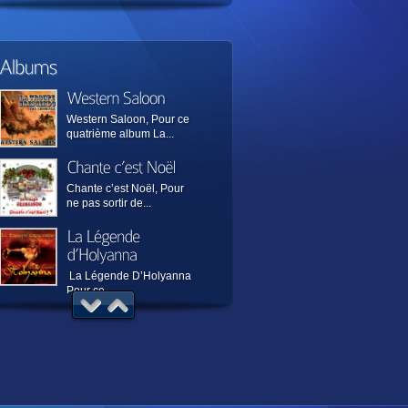
Western Saloon, Pour ce
quatrième album La...
Chante c’est Noël, Pour
ne pas sortir de...
La Légende D’Holyanna
Pour ce...
Incresendo Premier
album de la Troupe...