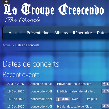
+
Accueil
»
Dates de concerts
27 Jun 2026
Concert de fin d&r...
Bréviandes, salle des fête...
19 Dec 2025
concert de Noël
Médicis, maison de retraite...
14 Dec 2025
concert de Noël
Tweet
Lire plus
13 Dec 2025
concert de Noël
bréviandes, salle de fêtes...