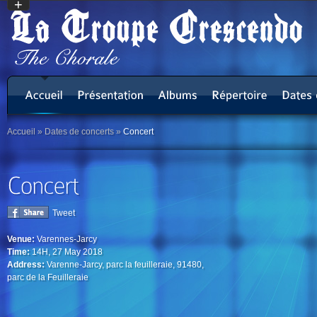
+
Accueil
»
Dates de concerts
»
Concert
Tweet
Venue:
Varennes-Jarcy
Time:
14H, 27 May 2018
Address:
Varenne-Jarcy, parc la feuilleraie, 91480,
parc de la Feuilleraie