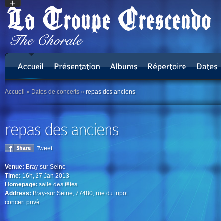
+
Accueil
»
Dates de concerts
»
repas des anciens
Tweet
Venue:
Bray-sur Seine
Time:
16h, 27 Jan 2013
Homepage:
salle des fêtes
Address:
Bray-sur Seine, 77480, rue du tripot
concert privé