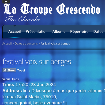
+
Accueil
»
Dates de concerts
»
festival voix sur berges
Tweet
Venue:
Paris
Time:
17h20, 23 Jun 2024
Address:
lieu D kiosque à musique jardin villemin 
le quai Saint Martin, 75010,
concert gratuit, belle aventure !!!